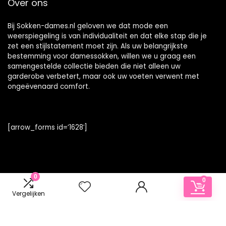
Over ons
Bij Sokken-dames.nl geloven we dat mode een
weerspiegeling is van individualiteit en dat elke stap die je
zet een stijlstatement moet zijn. Als uw belangrijkste
bestemming voor damessokken, willen we u graag een
samengestelde collectie bieden die niet alleen uw
garderobe verbetert, maar ook uw voeten verwent met
ongeëvenaard comfort.
[arrow_forms id=’1628′]
0
Informatie
0
Vergelijken
Contact
Klantenservice