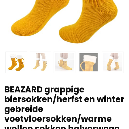
BEAZARD grappige
biersokken/herfst en winter
gebreide
voetvloersokken/warme
wollen sokken halverwege