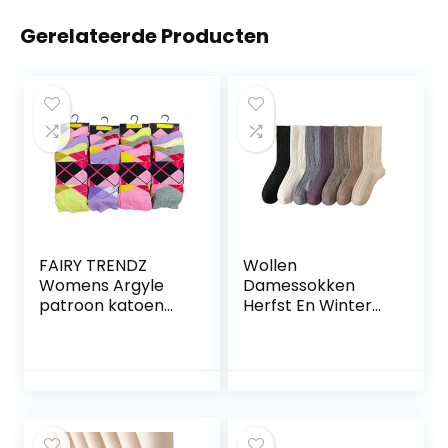
Gerelateerde Producten
FAIRY TRENDZ
Wollen
Womens Argyle
Damessokken
patroon katoen
Herfst En Winter
rijke sokken
Gewatteerd En
volwassenen
Verdikt Anti-Pilling
ademend zachte
Hoge Rechte Pool
trainer sokken
Sokken Warm
anti-slip sokken 12
Zeven Paar
paar