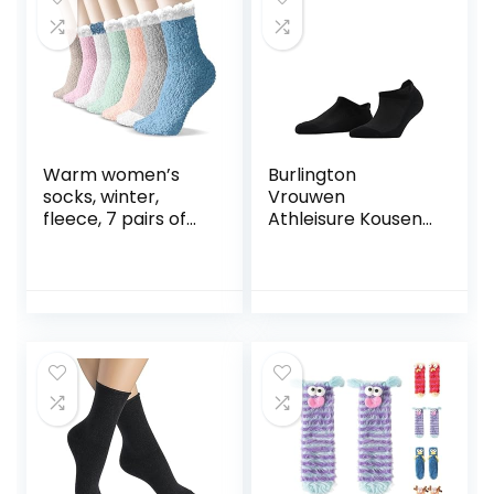
Warm women’s
Burlington
socks, winter,
Vrouwen
fleece, 7 pairs of
Athleisure Kousen
thermal socks for
sneldrogend
women, winter
ademend
socks for women,
functioneel
pilou women’s
materiaal
socks, long
versterkte
women’s socks,
damessneakersok
colorful floor
ken lichte vulling
socks, white, gray,
verkoelend
light green, khaki,
sportief 1 Paar
pink,