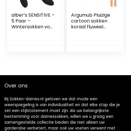
alber’s SENSITIVE –
Argumub Pluizige
5 Paar –
cartoon sokken
Wintersokken voor
koraal fluweel
Dames Zonder
sokken schattige
Elastiek, van Warm
gezellige
Katoen, Anti-
nieuwigheid
Druksokken,
warme sokken
Gezondheidssokke
gekke grappige
n, Diabetes
kerstsokken
Sokken, Extra
Wijde Top
Over ons
Bij Sokken-dames.nl geloven we dat mode een
weerspiegeling is van individualiteit en dat elke stap die je
zet een stijlstatement moet zijn. Als uw belangrijkste
bestemming voor damessokken, willen we u graag een
samengestelde collectie bieden die niet alleen uw
garderobe verbetert, maar ook uw voeten verwent met