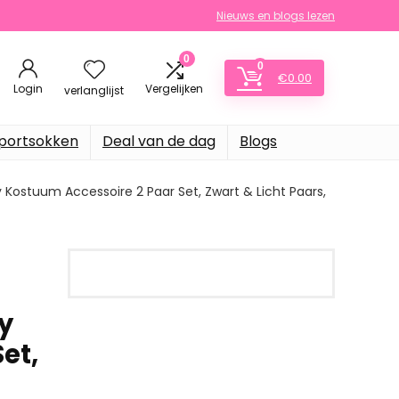
Nieuws en blogs lezen
0
0
€
0.00
Login
Vergelijken
verlanglijst
portsokken
Deal van de dag
Blogs
ostuum Accessoire 2 Paar Set, Zwart & Licht Paars,
y
et,