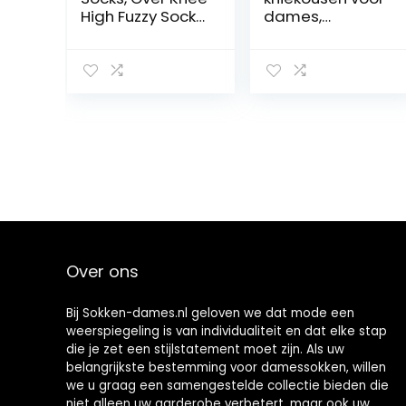
High Fuzzy Socks
dames,
Plush Slipper
overknee,
Stockings for
kniekousen,
Women, Furry
kniekousen, grijs
Long Leg
MH, One size
Warmers (Pink)
Over ons
Bij Sokken-dames.nl geloven we dat mode een
weerspiegeling is van individualiteit en dat elke stap
die je zet een stijlstatement moet zijn. Als uw
belangrijkste bestemming voor damessokken, willen
we u graag een samengestelde collectie bieden die
niet alleen uw garderobe verbetert, maar ook uw