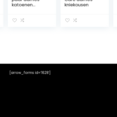
katoenen
kniekousen
kniekousen met
ruiten,
ruiterkniekous
[arrow_forms id=’1628′]