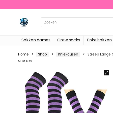
Search
for:
Sokken dames
Crew socks
Enkelsokken
Home
Shop
Kniekousen
Streep Lange 
one size