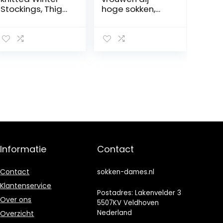
Stockings, Thigh
hoge sokken,
High Socks Over
fleece dij hoge
the Knee Cable
sokken, Japanse
Knit Boot Socks,
knie hoge
Long Warm
sokken dier
Fashion Leg
schattige winter
Warmers Winter
warme sokken
(105cm,Red)
kawaii gezellige
lange dij hoge
sokken
Informatie
Contact
Contact
sokken-dames.nl
Klantenservice
Postadres: Lakenvelder 3
Over ons
5507KV Veldhoven
Nederland
Overzicht