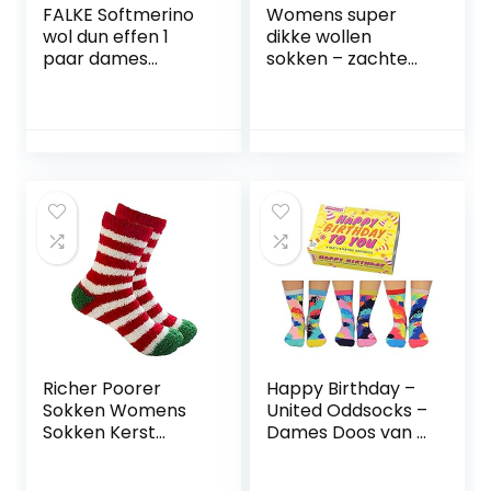
FALKE Softmerino
Womens super
wol dun effen 1
dikke wollen
paar dames
sokken – zachte
Sokken (1-Pack)
warme comfort
casual crew
wintersokken
(Pack van 3-5),
veelkleurig
Richer Poorer
Happy Birthday –
Sokken Womens
United Oddsocks –
Sokken Kerst
Dames Doos van 6
Gedrukt Leuke
Oddsocks – UK 4-
Comfortabele
8 EUR 37-42 US