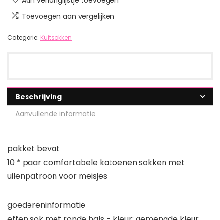
Aan verlanglijstje toevoegen
Toevoegen aan vergelijken
Categorie:
Kuitsokken
Beschrijving
Aanvullende informatie
pakket bevat
10 * paar comfortabele katoenen sokken met
uilenpatroon voor meisjes
goedereninformatie
effen sok met ronde hals – kleur: gemengde kleur.