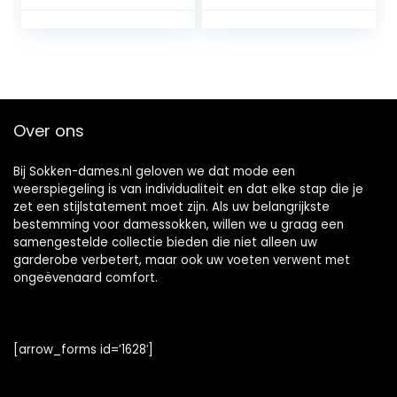
Vrouwen Sokken
6.5-10.5
Thuis Warme
Sokken Sokken
Dikke Lange
Sokken
Over ons
Bij Sokken-dames.nl geloven we dat mode een
weerspiegeling is van individualiteit en dat elke stap die je
zet een stijlstatement moet zijn. Als uw belangrijkste
bestemming voor damessokken, willen we u graag een
samengestelde collectie bieden die niet alleen uw
garderobe verbetert, maar ook uw voeten verwent met
ongeëvenaard comfort.
[arrow_forms id=’1628′]