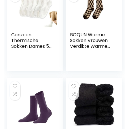
Canzoon
BOQUN Warme
Thermische
Sokken Vrouwen
Sokken Dames 5
Verdikte Warme
Paar Dames
Sokken Tube
Warme Sokken
Sokken Casual
Fluffy Socks
Sokken Herfst En
Womens White
Winter Warm
Bed Socks for
Comfortabele
Home Office
Katoen
School Hiking,
Checkerboard
Ideaal
Paddestoel Leuke
Kerstcadeau voor
Sokken
Vrouwen