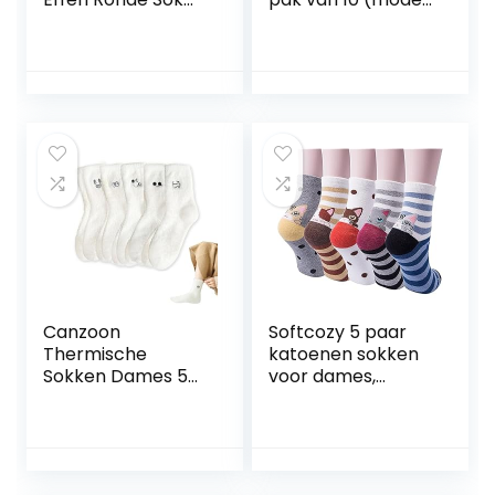
Damessok
Milka)
Katoenen Sok
Uilensok
Damessokken
Canzoon
Softcozy 5 paar
Thermische
katoenen sokken
Sokken Dames 5
voor dames,
Paar Dames
schattige dieren,
Warme Sokken
meerdere kleuren
Fluffy Socks
en stijlen met
Womens White
katten- en
Bed Socks for
hondenpatronen,