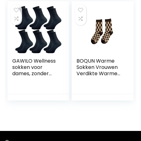
Home Office
casual grappige
School Hiking,
damessokken,
Ideaal
geschenken voor
Kerstcadeau voor
vrouwen, één
Vrouwen
maat
GAWILO Wellness
BOQUN Warme
sokken voor
Sokken Vrouwen
dames, zonder
Verdikte Warme
elastische druk
Sokken Tube
(verpakking van 6
Sokken Casual
stuks)
Sokken Herfst En
Winter Warm
Comfortabele
Katoen
Checkerboard
Paddestoel Leuke
Sokken