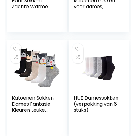
Paar Sokken
katoenen sokken
Zachte Warme
voor dames,
Casual Sokken
schattige dieren,
Wintersokken
meerdere kleuren
Xmas Elements
en stijlen met
Sokken Winter
katten- en
Xmas Sokken
hondenpatronen,
Warme Sokken
casual grappige
Mode Dames
damessokken,
Sokken Meisje
geschenken voor
Katoenen
vrouwen, één
Kerstsokken Miss
maat
Katoenen Sokken
HUE Damessokken
Dames Fantasie
(verpakking van 6
Kleuren Leuke
stuks)
Sokken, Vrolijke
Gekleurde Sokken
Dames Kerst
Sokken met Dieren