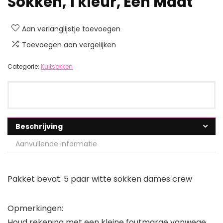
Sokken, 1 kleur, Eén Maat
Aan verlanglijstje toevoegen
Toevoegen aan vergelijken
Categorie:
Kuitsokken
Beschrijving
Aanvullende informatie
Pakket bevat: 5 paar witte sokken dames crew
Opmerkingen:
Houd rekening met een kleine foutmarge vanwege