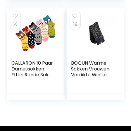
Motief
CALLARON 10 Paar
BOQUN Warme
Damessokken
Sokken Vrouwen
Effen Ronde Sok
Verdikte Winter
Damessok
Wollen Sokken
Katoenen Sok
Japanse Mode
Uilensok
Luipaard Print
Damessokken
Thermische
Sokken Vrouwen
Wollen Sokken