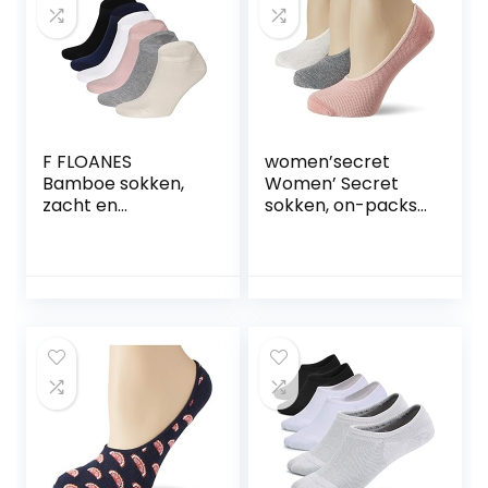
Meerkleurig, one
size
F FLOANES
women’secret
Bamboe sokken,
Women’ Secret
zacht en
sokken, on-packs,
ademend, niet-
donkergrijs,
bindend, geurvrij,
eenheidsmaat
laag uitgesneden
voor dames
enkelsokken voor
vrouwen, 6 paar in
doos, Meng, 6-11