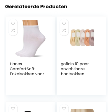
Gerelateerde Producten
Hanes
gofidin 10 paar
ComfortSoft
onzichtbare
Enkelsokken voor
bootsokken
dames, verpakking
vrouwen zomer
van 3 stuks
siliconen antislip
sokken voor hoge
hakken schoenen
ijs zijde dunne
halve palm
jarretel,