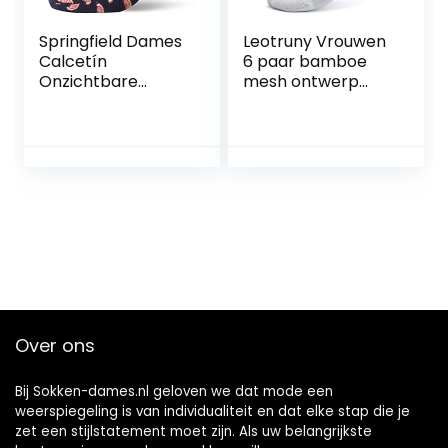
Springfield Dames
Leotruny Vrouwen
Calcetín
6 paar bamboe
Onzichtbare
mesh ontwerp
Mandarinas
laag gesneden
Sokken,
antislip no-show
meerkleurig, 36 EU
sokken
Over ons
Bij Sokken-dames.nl geloven we dat mode een
weerspiegeling is van individualiteit en dat elke stap die je
zet een stijlstatement moet zijn. Als uw belangrijkste