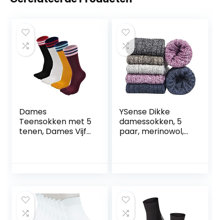
Dames
YSense Dikke
Teensokken met 5
damessokken, 5
tenen, Dames Vijf
paar, merinowol,
Vingersokken
warme gebreide
Katoenen Sokken
sokken,
Sportsokken, 4/5
damessokken,
paar
thermosokken
voor dames,
winter (36-42)