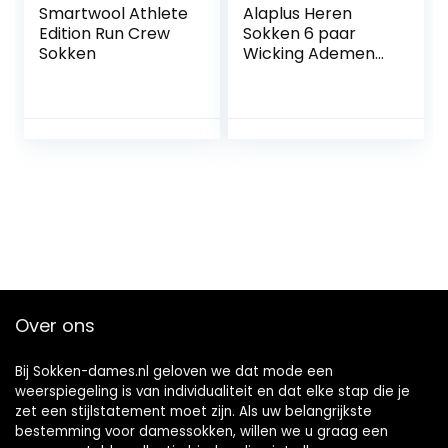
Smartwool Athlete
Alaplus Heren
Edition Run Crew
Sokken 6 paar
Sokken
Wicking Ademend
Kussen
Comfortabele
Casual Crew
Sokken Outdoor
Multipack
Prestaties
Wandelen
Trekking
Wandelen
Atletische Sokken
Over ons
Bij Sokken-dames.nl geloven we dat mode een
weerspiegeling is van individualiteit en dat elke stap die je
zet een stijlstatement moet zijn. Als uw belangrijkste
bestemming voor damessokken, willen we u graag een