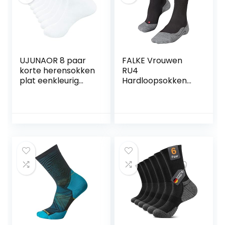
UJUNAOR 8 paar
FALKE Vrouwen
korte herensokken
RU4
plat eenkleurig
Hardloopsokken
ademend dunne
medium padding
zijden sokken
anti-blaar vegan
lingerie kousen
voor sport jogging
running
sneldrogend
ademend katoen
functioneel
materiaal 1 Paar