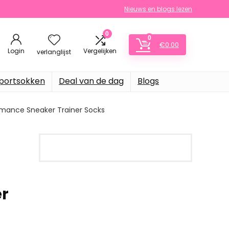
Nieuws en blogs lezen
0
0
€
0.00
Login
Vergelijken
verlanglijst
portsokken
Deal van de dag
Blogs
rmance Sneaker Trainer Socks
er