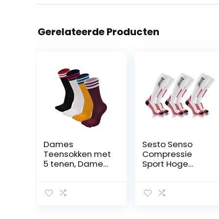
Gerelateerde Producten
Dames
Sesto Senso
Teensokken met
Compressie
5 tenen, Dames
Sport Hoge
Vijf
Sokken Dames
Vingersokken
Heren
Katoenen
Compressiekous
Sokken
en 1-3 Paires
Sportsokken, 4/5