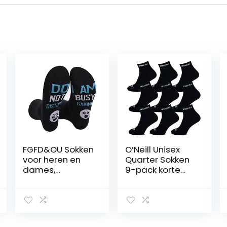
FGFD&OU Sokken
O’Neill Unisex
voor heren en
Quarter Sokken
dames,
9-pack korte
grappige
sportsokken
sokken, cadeau,
vrijetijdssokken
nieuwe
enkelhoog effen
katoenen
katoen logo
sokken,
mannen