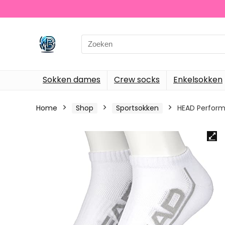
Search
for:
Sokken dames
Crew socks
Enkelsokken
Home
Shop
Sportsokken
HEAD Perform