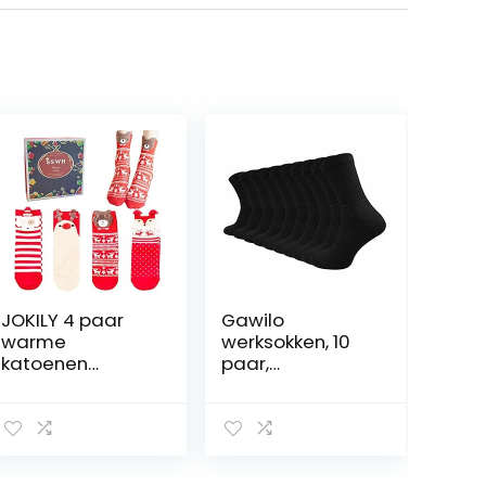
JOKILY 4 paar
Gawilo
warme
werksokken, 10
katoenen
paar,
kerstsokken,
sportsokken,
kerstsokken,
tennissokken,
kerstsokken voor
vrijetijdssokken,
dames,
voor dames en
dierenpatroon,
heren