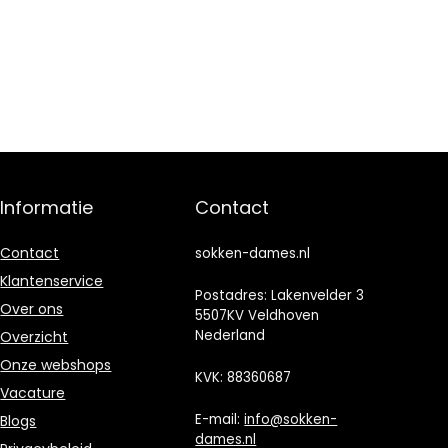
cartoonkousen,
cadeau
kerstsokken,
schattige
cartoon-
wintersokken
Informatie
Contact
Contact
sokken-dames.nl
Klantenservice
Postadres: Lakenvelder 3
Over ons
5507KV Veldhoven
Nederland
Overzicht
Onze webshops
KVK: 88360687
Vacature
E-mail:
info@sokken-
Blogs
dames.nl