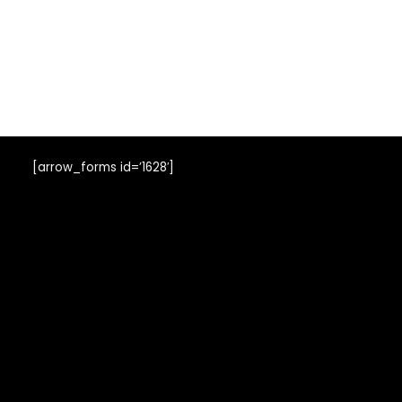
gamersokken
vrouwen zwart
met Do not
wit 35-38 39-42
disturb, I am
43-46
gaming,
sportsokken,
skateboardsokk
en, cadeau voor
Kerstmis
[arrow_forms id=’1628′]