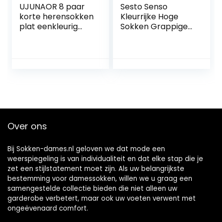
UJUNAOR 8 paar
Sesto Senso
korte herensokken
Kleurrijke Hoge
plat eenkleurig
Sokken Grappige
ademend dunne
Katoen Dames
zijden sokken
Heren Funny Socks
lingerie kousen
Over ons
Bij Sokken-dames.nl geloven we dat mode een
weerspiegeling is van individualiteit en dat elke stap die je
zet een stijlstatement moet zijn. Als uw belangrijkste
bestemming voor damessokken, willen we u graag een
samengestelde collectie bieden die niet alleen uw
garderobe verbetert, maar ook uw voeten verwent met
ongeëvenaard comfort.