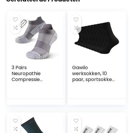
3 Pairs
Gawilo
Neuropathie
werksokken, 10
Compressie
paar, sportsokken,
Sokken Voor
tennissokken,
Vrouwen Mannen
vrijetijdssokken,
Neuro Sokken
voor dames en
Enkel Trainer
heren
Running Sport
Sokken Antislip
Plantaire Fasciitis
Ondersteuning
Sokken