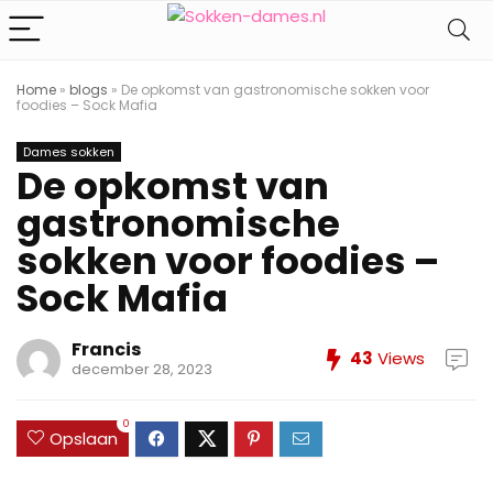
Home
»
blogs
»
De opkomst van gastronomische sokken voor
foodies – Sock Mafia
Dames sokken
De opkomst van
gastronomische
sokken voor foodies –
Sock Mafia
Francis
43
Views
december 28, 2023
0
Opslaan