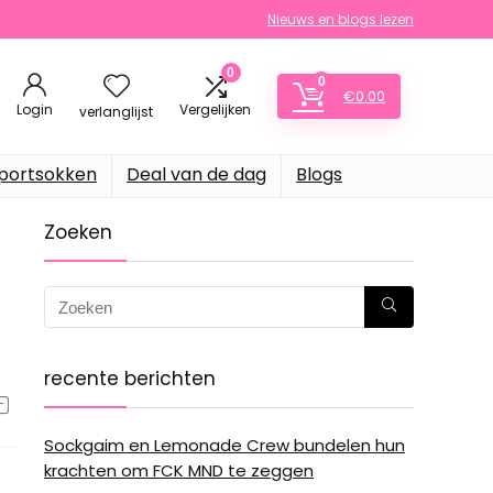
Nieuws en blogs lezen
0
0
€
0.00
Login
Vergelijken
verlanglijst
portsokken
Deal van de dag
Blogs
Zoeken
recente berichten
Sockgaim en Lemonade Crew bundelen hun
krachten om FCK MND te zeggen