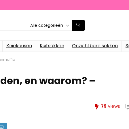
Alle categorieën
Kniekousen
Kuitsokken
Onzichtbare sokken
S
kenmaffia
nden, en waarom? –
79
Views