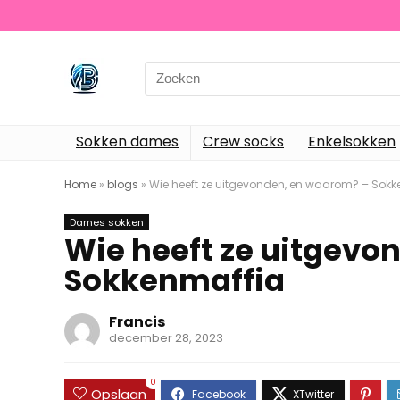
Search
for:
Sokken dames
Crew socks
Enkelsokken
Home
»
blogs
»
Wie heeft ze uitgevonden, en waarom? – Sok
Dames sokken
Wie heeft ze uitgevo
Sokkenmaffia
Francis
december 28, 2023
0
Opslaan