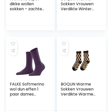
dikke wollen
Sokken Vrouwen
sokken – zachte
Verdikte Winter
warme comfort
Wollen Sokken
casual crew
Japanse Mode
wintersokken
Luipaard Print
(Pack van 3-5),
Thermische
veelkleurig
Sokken Vrouwen
Wollen Sokken
FALKE Softmerino
BOQUN Warme
wol dun effen 1
Sokken Vrouwen
paar dames
Verdikte Warme
Sokken (1-Pack)
Sokken Tube
Sokken Casual
Sokken Herfst En