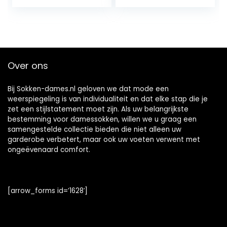
Winter Warm
Comfortabele
Katoen
Checkerboard
Paddestoel Leuke
Sokken
Over ons
Bij Sokken-dames.nl geloven we dat mode een
weerspiegeling is van individualiteit en dat elke stap die je
zet een stijlstatement moet zijn. Als uw belangrijkste
bestemming voor damessokken, willen we u graag een
samengestelde collectie bieden die niet alleen uw
garderobe verbetert, maar ook uw voeten verwent met
ongeëvenaard comfort.
[arrow_forms id=’1628′]