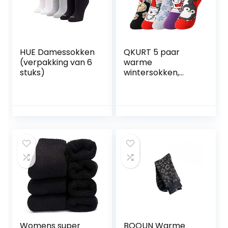
HUE Damessokken
QKURT 5 paar
(verpakking van 6
warme
stuks)
wintersokken,
pluizige
kerstsokken met
een
verscheidenheid
aan schattige
kerstelementen,
zachte
slaapsokken,
warme pantoffels
voor meisjes en
vrouwen,
multicolor
Womens super
BOQUN Warme