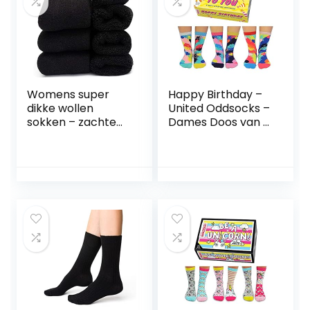
Dikke Gebreide
Sokken (Maat 35-
42)
Womens super
Happy Birthday –
dikke wollen
United Oddsocks –
sokken – zachte
Dames Doos van 6
warme comfort
Oddsocks – UK 4-
casual crew
8 EUR 37-42 US
wintersokken
6.5-10.5
(Pack van 3-5),
veelkleurig