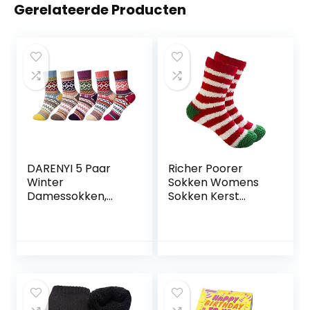
Gerelateerde Producten
DARENYI 5 Paar
Richer Poorer
Winter
Sokken Womens
Damessokken,
Sokken Kerst
Dikke
Gedrukt Leuke
Damessokken,
Comfortabele
Warme Wollen
Vrouwen Sokken
Sokken Dames
Thuis Warme
Thermosokken
Sokken Sokken
Dames
Dikke Lange
Wintersokken
Sokken
Dames Warm