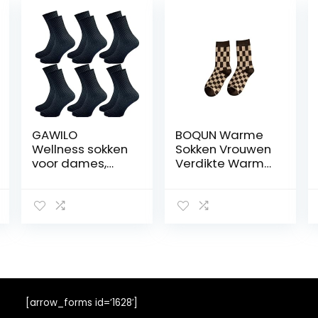
GAWILO
BOQUN Warme
Wellness sokken
Sokken Vrouwen
voor dames,
Verdikte Warme
zonder
Sokken Tube
elastische druk
Sokken Casual
(verpakking van
Sokken Herfst En
6 stuks)
Winter Warm
Comfortabele
Katoen
Checkerboard
Paddestoel
Leuke Sokken
[arrow_forms id=’1628′]