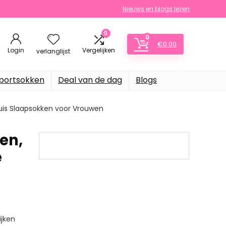
Nieuws en blogs lezen
0
0
€
0.00
Login
Vergelijken
verlanglijst
portsokken
Deal van de dag
Blogs
uis Slaapsokken voor Vrouwen
en,
e
jken