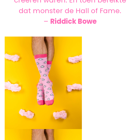
creëren waren. En toen bereikte
dat monster de Hall of Fame.
–
Riddick Bowe