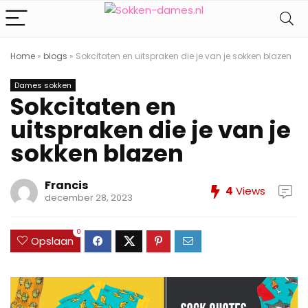
Home
»
blogs
»
Sokcitaten en uitspraken die je van je sokken blazen
Dames sokken
Sokcitaten en
uitspraken die je van je
sokken blazen
Francis
4
Views
december 28, 2023
0
Opslaan